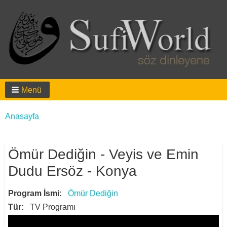
Menü
Breadcrumbs
You
Anasayfa
are
here:
Ömür Dediğin - Veyis ve Emin
Dudu Ersöz - Konya
Program İsmi
Ömür Dediğin
Tür
TV Programı