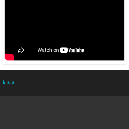
Footer
İrtibat
menu