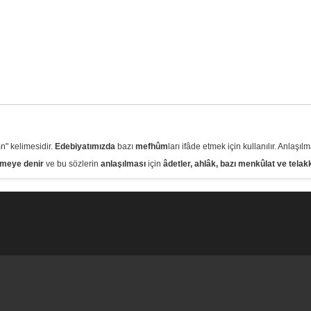
n" kelimesidir.
Edebiyatımızda
bazı
mefhûm
ları ifâde etmek için kullanılır. Anlaşıl
imeye denir
ve bu sözlerin
anlaşılması
için
âdetler, ahlâk, bazı menkûlat ve telakk