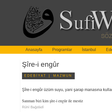
Anasayfa
Programlar
İstanbul
Ede
Breadcrumbs
Şîre-i engûr
EDEBIYAT
MAZMUN
Şîre-i engûr üzüm suyu, yani şarap manasına kullanıl
Sanman bizi kim şîre-i engûr ile mestiz
Rûhî Bağdâdî