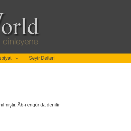
biyat
Seyir Defteri
mıştır. Âb-ı engûr da denilir.