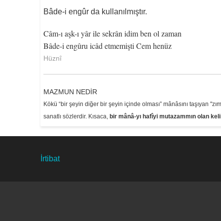
Bâde-i engûr da kullanılmıştır.
Câm-ı aşk-ı yâr ile sekrân idim ben ol zaman
Bâde-i engûru icâd etmemişti Cem henüz
Hüznî
MAZMUN NEDİR
Kökü “bir şeyin diğer bir şeyin içinde olması” mânâsını taşıyan "zım
sanatlı sözlerdir. Kısaca,
bir mânâ-yı hafîyi mutazammın olan kel
Footer
İrtibat
menu