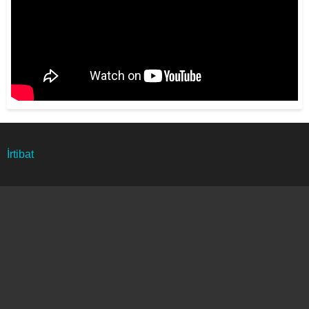
Footer
İrtibat
menu